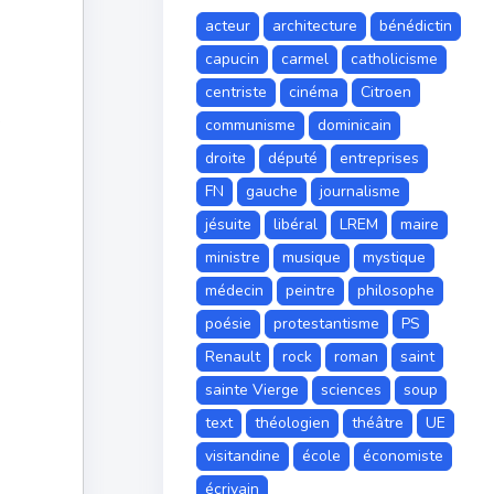
acteur
architecture
bénédictin
capucin
carmel
catholicisme
centriste
cinéma
Citroen
e
communisme
dominicain
droite
député
entreprises
FN
gauche
journalisme
jésuite
libéral
LREM
maire
ministre
musique
mystique
médecin
peintre
philosophe
poésie
protestantisme
PS
Renault
rock
roman
saint
sainte Vierge
sciences
soup
text
théologien
théâtre
UE
visitandine
école
économiste
écrivain