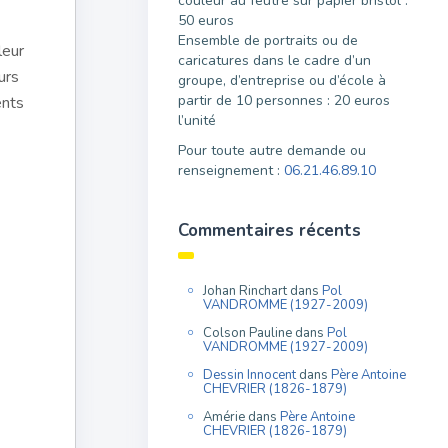
couleur au feutre sur papier bristol :
50 euros
Ensemble de portraits ou de
leur
caricatures dans le cadre d’un
urs
groupe, d’entreprise ou d’école à
partir de 10 personnes : 20 euros
ents
l’unité
Pour toute autre demande ou
renseignement :
06.21.46.89.10
Commentaires récents
Johan Rinchart
dans
Pol
VANDROMME (1927-2009)
Colson Pauline
dans
Pol
VANDROMME (1927-2009)
Dessin Innocent
dans
Père Antoine
CHEVRIER (1826-1879)
Amérie
dans
Père Antoine
CHEVRIER (1826-1879)