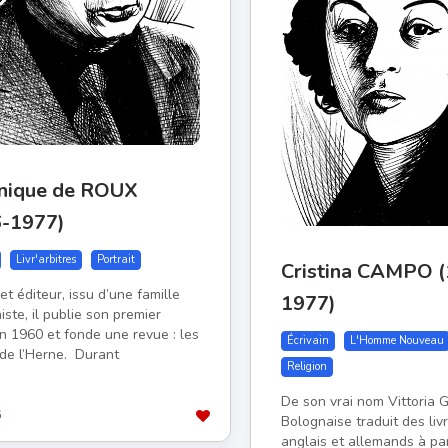
nique de ROUX
6-1977)
Livr'arbitres
Portrait
Cristina CAMPO 
 et éditeur, issu d’une famille
1977)
ste, il publie son premier
n 1960 et fonde une revue : les
Écrivain
L'Homme Nouveau
 de l’Herne. Durant
Religion
De son vrai nom Vittoria G
6
Bolognaise traduit des liv
anglais et allemands à par