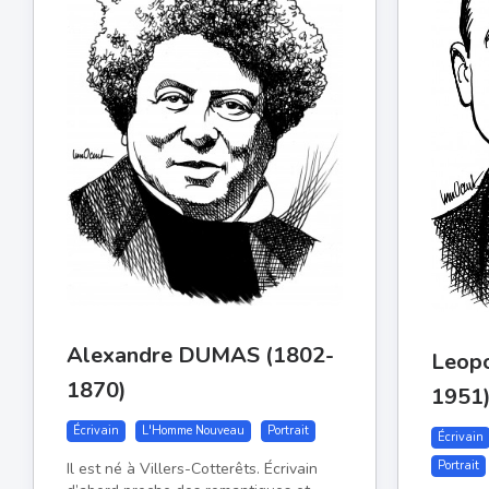
Alexandre DUMAS (1802-
Leop
1870)
1951
Écrivain
L'Homme Nouveau
Portrait
Écrivain
Portrait
Il est né à Villers-Cotterêts. Écrivain