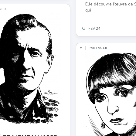
Elle découvre l’œuvre de
GER
qui
FÉV 24
PARTAGER