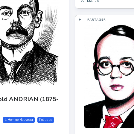
MAI 24
PARTAGER
old ANDRIAN (1875-
)
L'Homme Nouveau
Politique