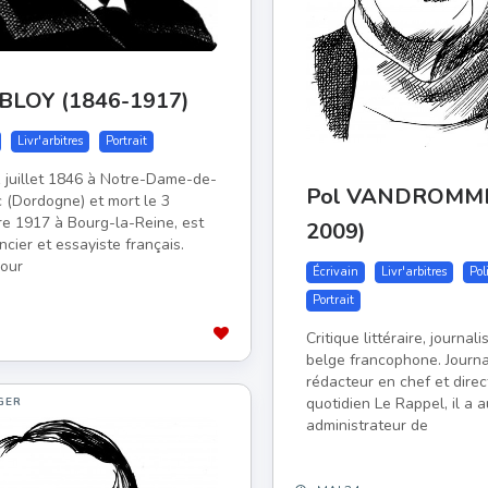
 BLOY (1846-1917)
Livr'arbitres
Portrait
1 juillet 1846 à Notre-Dame-de-
Pol VANDROMME
 (Dordogne) et mort le 3
e 1917 à Bourg-la-Reine, est
2009)
cier et essayiste français.
our
Écrivain
Livr'arbitres
Pol
Portrait
Critique littéraire, journali
belge francophone. Journal
rédacteur en chef et dire
quotidien Le Rappel, il a a
GER
administrateur de