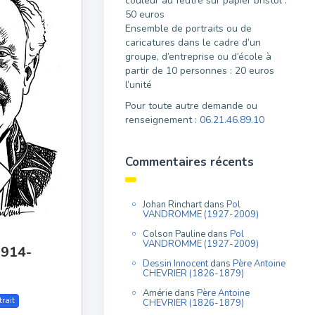
couleur au feutre sur papier bristol :
50 euros
Ensemble de portraits ou de
caricatures dans le cadre d’un
groupe, d’entreprise ou d’école à
partir de 10 personnes : 20 euros
l’unité
Pour toute autre demande ou
renseignement :
06.21.46.89.10
Commentaires récents
Johan Rinchart
dans
Pol
VANDROMME (1927-2009)
Colson Pauline
dans
Pol
VANDROMME (1927-2009)
1914-
Dessin Innocent
dans
Père Antoine
CHEVRIER (1826-1879)
Amérie
dans
Père Antoine
trait
CHEVRIER (1826-1879)