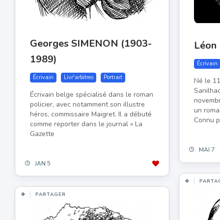
Georges SIMENON (1903-
Léon
1989)
Écrivain
Écrivain
Livr'arbitres
Portrait
Né le 1
Sanilhac
Écrivain belge spécialisé dans le roman
novembr
policier, avec notamment son illustre
un roman
héros, commissaire Maigret. Il a débuté
Connu p
comme reporter dans le journal « La
Gazette
MAI 7
JAN 5
PARTA
PARTAGER