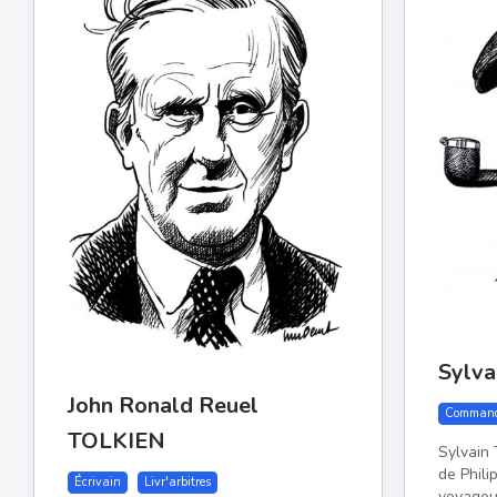
Sylv
John Ronald Reuel
Comman
TOLKIEN
Sylvain 
de Phili
Écrivain
Livr'arbitres
voyageur