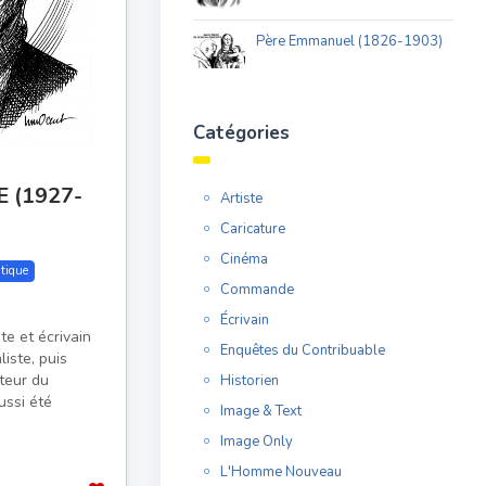
Père Emmanuel (1826-1903)
Catégories
 (1927-
Artiste
Caricature
Cinéma
itique
Commande
Écrivain
ste et écrivain
Enquêtes du Contribuable
iste, puis
cteur du
Historien
ussi été
Image & Text
Image Only
L'Homme Nouveau