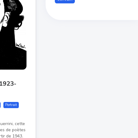
(1923-
Portrait
uerrini, cette
res de poètes
tir de 1943.