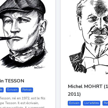
ain TESSON
Michel MOHRT (
de
Écrivain
Portrait
2011)
Tesson, né en 1972, est le fils
ppe Tesson. Il est écrivain,
Écrivain
Livr'arbitres
Por
 et nouvelliste. Il a remporté