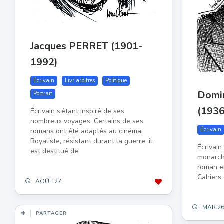
Jacques PERRET (1901-
1992)
Écrivain
Livr'arbitres
Politique
Domi
Portrait
(193
Écrivain s’étant inspiré de ses
nombreux voyages. Certains de ses
Écrivain
romans ont été adaptés au cinéma.
Royaliste, résistant durant la guerre, il
Écrivain
est destitué de
monarchi
roman e
Cahiers
AOÛT 27
MAR 2
PARTAGER