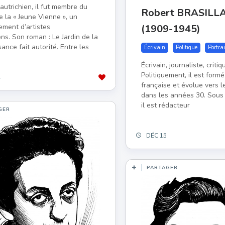
 autrichien, il fut membre du
Robert BRASILL
e la « Jeune Vienne », un
ement d’artistes
(1909-1945)
ens. Son roman : Le Jardin de la
ance fait autorité. Entre les
Écrivain
Politique
Portrai
Écrivain, journaliste, criti
Politiquement, il est formé
4
française et évolue vers l
dans les années 30. Sous 
il est rédacteur
GER
DÉC 15
PARTAGER