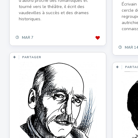
d’abord proche des romantiques et
Écrivain
tourné vers le théâtre, il écrit des
cercle d
vaudevilles à succès et des drames
regroup
historiques.
autrichi
connaiss
MAR 7
MAR 1
PARTAGER
PARTA