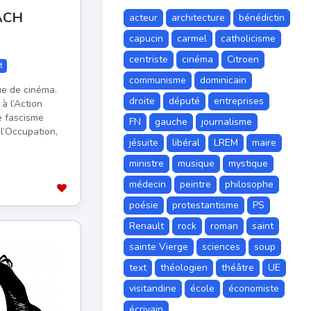
ACH
acteur
architecture
bénédictin
capucin
carmel
catholicisme
centriste
cinéma
Citroen
t
communisme
dominicain
que de cinéma.
droite
député
entreprises
 à l’Action
e fascisme
FN
gauche
journalisme
l’Occupation,
jésuite
libéral
LREM
maire
ministre
musique
mystique
médecin
peintre
philosophe
poésie
protestantisme
PS
Renault
rock
roman
saint
sainte Vierge
sciences
soup
text
théologien
théâtre
UE
visitandine
école
économiste
écrivain