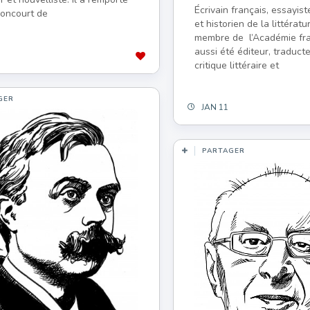
Écrivain français, essayis
Goncourt de
et historien de la littératu
membre de l’Académie fran
aussi été éditeur, traducteu
critique littéraire et
GER
JAN 11
PARTAGER