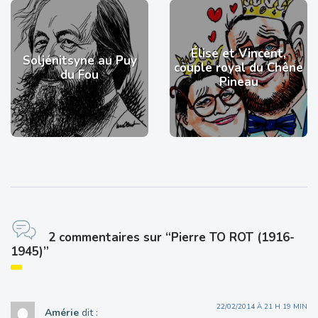
Élise et Vincent,
Soljénitsyne au Puy
couple royal du Chêne
du Fou
Pineau
2 commentaires sur “Pierre TO ROT (1916-
1945)”
22/02/2014 À 21 H 19 MIN
Amérie
dit :