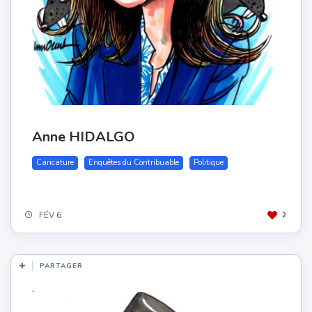
Anne HIDALGO
Caricature
Enquêtes du Contribuable
Politique
FÉV 6
2
PARTAGER