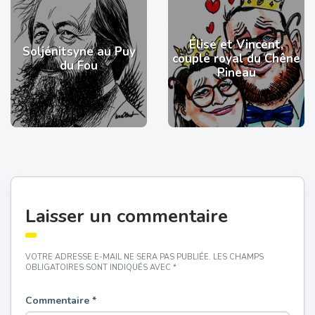
Élise et Vincent,
Soljénitsyne au Puy
couple royal du Chêne
du Fou
Pineau
Laisser un commentaire
VOTRE ADRESSE E-MAIL NE SERA PAS PUBLIÉE.
LES CHAMPS
OBLIGATOIRES SONT INDIQUÉS AVEC
*
Commentaire
*