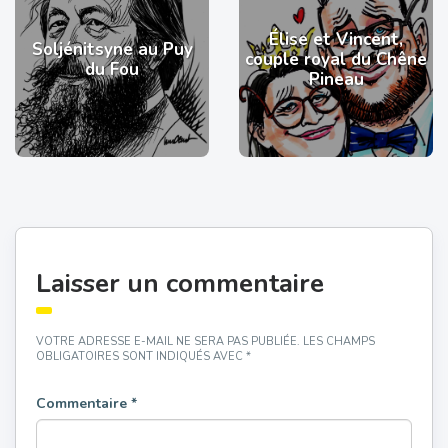
Élise et Vincent,
Soljénitsyne au Puy
couple royal du Chêne
du Fou
Pineau
Laisser un commentaire
VOTRE ADRESSE E-MAIL NE SERA PAS PUBLIÉE.
LES CHAMPS
OBLIGATOIRES SONT INDIQUÉS AVEC
*
Commentaire
*