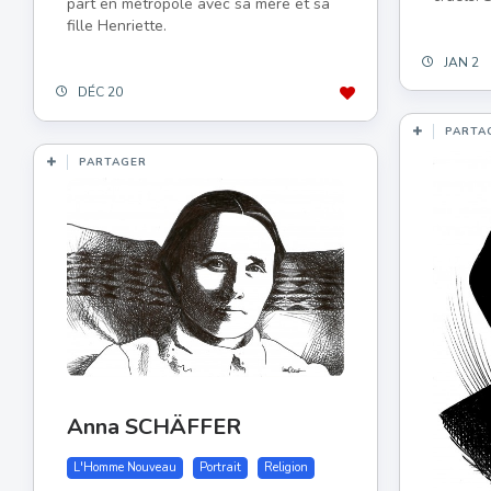
part en métropole avec sa mère et sa
fille Henriette.
JAN 2
DÉC 20
PARTA
PARTAGER
Anna SCHÄFFER
L'Homme Nouveau
Portrait
Religion