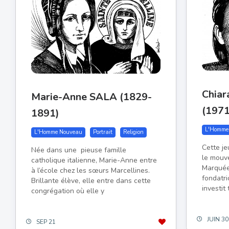
Chia
Marie-Anne SALA (1829-
(197
1891)
L'Homme
L'Homme Nouveau
Portrait
Religion
Cette j
Née dans une pieuse famille
le mouv
catholique italienne, Marie-Anne entre
Marquée
à l’école chez les sœurs Marcellines.
fondatri
Brillante élève, elle entre dans cette
investit
congrégation où elle y
JUIN 30
SEP 21