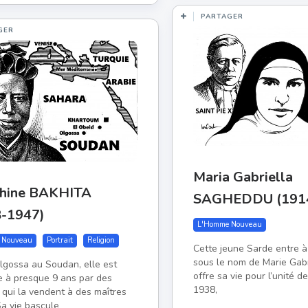
PARTAGER
GER
Maria Gabriella
phine BAKHITA
SAGHEDDU (191
8-1947)
L'Homme Nouveau
 Nouveau
Portrait
Religion
Cette jeune Sarde entre à
sous le nom de Marie Gabri
lgossa au Soudan, elle est
offre sa vie pour l’unité de
e à presque 9 ans par des
1938,
 qui la vendent à des maîtres
Sa vie bascule