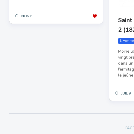
NOV 6
Sain
2 (18
L'Homme
Moine li
vingt pr
dans un
l’ermit
le jeûne
JUIL 9
PAGE