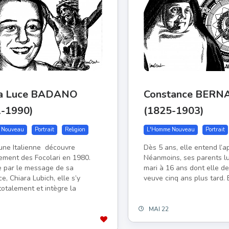
ra Luce BADANO
Constance BERN
1-1990)
(1825-1903)
 Nouveau
Portrait
Religion
L'Homme Nouveau
Portrait
eune Italienne découvre
Dès 5 ans, elle entend l’ap
ement des Focolari en 1980.
Néanmoins, ses parents lu
 par le message de sa
mari à 16 ans dont elle de
ce, Chiara Lubich, elle s’y
veuve cinq ans plus tard. 
 totalement et intègre la
MAI 22