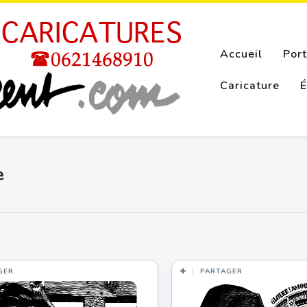
Accueil
Port
Caricature
É
e
GER
PARTAGER