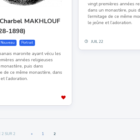
vingt premières années re
dans un monastère, puis 
l’ermitage de ce même mo
t Charbel MAKHLOUF
le jeûne et l’adoration.
28-1898)
JUIL 22
 Nouveau
Portrait
banais maronite ayant vécu les
emières années religieuses
 monastère, puis dans
age de ce même monastère, dans
 et l’adoration.
 2 SUR 2
«
1
2