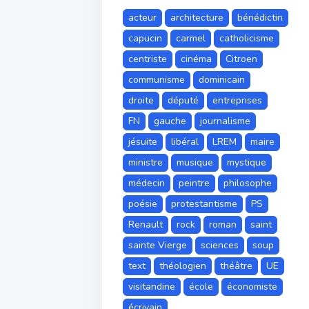
acteur
architecture
bénédictin
capucin
carmel
catholicisme
centriste
cinéma
Citroen
communisme
dominicain
droite
député
entreprises
FN
gauche
journalisme
jésuite
libéral
LREM
maire
ministre
musique
mystique
médecin
peintre
philosophe
poésie
protestantisme
PS
Renault
rock
roman
saint
sainte Vierge
sciences
soup
text
théologien
théâtre
UE
visitandine
école
économiste
écrivain