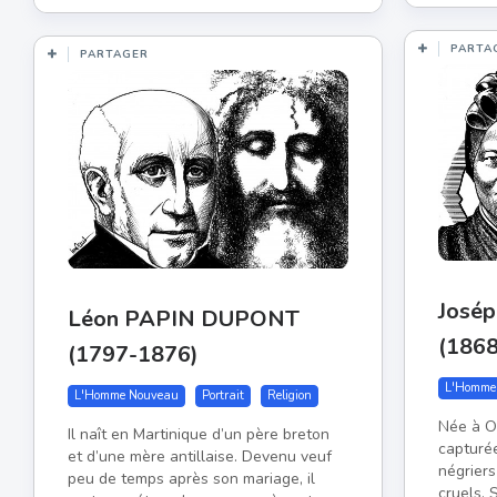
PARTA
PARTAGER
José
Léon PAPIN DUPONT
(186
(1797-1876)
L'Homme
L'Homme Nouveau
Portrait
Religion
Née à O
Il naît en Martinique d’un père breton
capturé
et d’une mère antillaise. Devenu veuf
négriers
peu de temps après son mariage, il
cruels. 