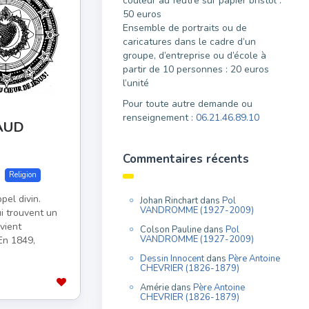
couleur au feutre sur papier bristol :
50 euros
Ensemble de portraits ou de
caricatures dans le cadre d’un
groupe, d’entreprise ou d’école à
partir de 10 personnes : 20 euros
l’unité
Pour toute autre demande ou
renseignement :
06.21.46.89.10
AUD
Commentaires récents
Religion
pel divin.
Johan Rinchart
dans
Pol
VANDROMME (1927-2009)
i trouvent un
vient
Colson Pauline
dans
Pol
VANDROMME (1927-2009)
En 1849,
Dessin Innocent
dans
Père Antoine
CHEVRIER (1826-1879)
Amérie
dans
Père Antoine
CHEVRIER (1826-1879)