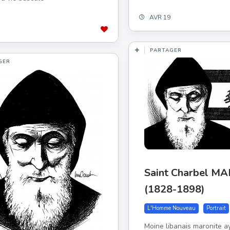
AVR 19
PARTAGER
GER
Saint Charbel 
(1828-1898)
L'Homme Nouveau
Portrait
Moine libanais maronite a