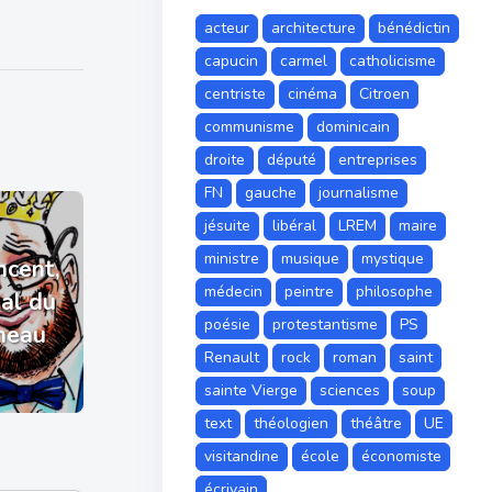
acteur
architecture
bénédictin
capucin
carmel
catholicisme
centriste
cinéma
Citroen
communisme
dominicain
droite
député
entreprises
FN
gauche
journalisme
jésuite
libéral
LREM
maire
ministre
musique
mystique
ncent,
médecin
peintre
philosophe
yal du
poésie
protestantisme
PS
neau
Renault
rock
roman
saint
sainte Vierge
sciences
soup
text
théologien
théâtre
UE
visitandine
école
économiste
écrivain