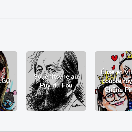
Élise et Vi
Soljénitsyne au
LGO
couple ro
Puy du Fou
Chêne Pi