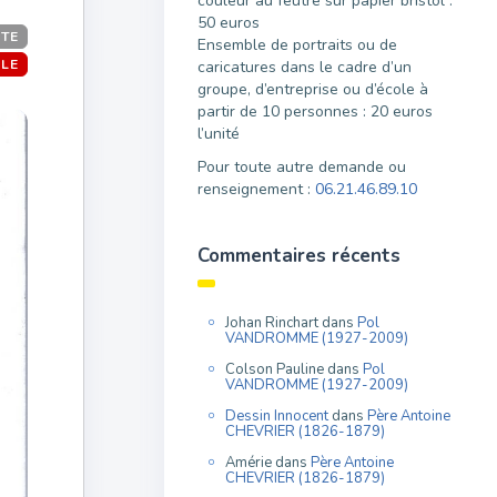
couleur au feutre sur papier bristol :
50 euros
TE
Ensemble de portraits ou de
LE
caricatures dans le cadre d’un
groupe, d’entreprise ou d’école à
partir de 10 personnes : 20 euros
l’unité
Pour toute autre demande ou
renseignement :
06.21.46.89.10
Commentaires récents
Johan Rinchart
dans
Pol
VANDROMME (1927-2009)
Colson Pauline
dans
Pol
VANDROMME (1927-2009)
Dessin Innocent
dans
Père Antoine
CHEVRIER (1826-1879)
Amérie
dans
Père Antoine
CHEVRIER (1826-1879)