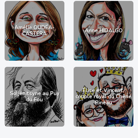
Amélie OUDÉA-
Anne HIDALGO
CASTÉRA
Élise et Vincent,
Soljénitsyne au Puy
couple royal du Chêne
du Fou
Pineau