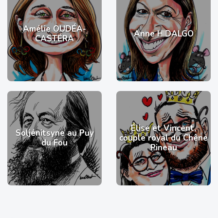
Amélie OUDÉA-
Anne HIDALGO
CASTÉRA
Élise et Vincent,
Soljénitsyne au Puy
couple royal du Chêne
du Fou
Pineau