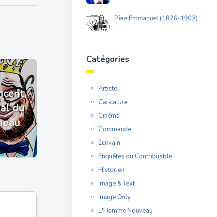
Père Emmanuel (1826-1903)
Catégories
Artiste
ncent,
Caricature
yal du
Cinéma
neau
Commande
Écrivain
Enquêtes du Contribuable
Historien
Image & Text
Image Only
L'Homme Nouveau