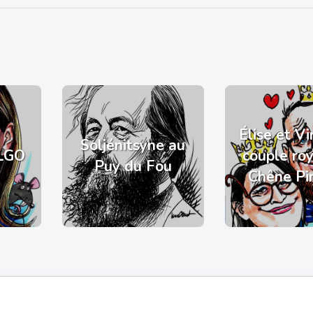
Élise et Vi
Soljénitsyne au
LGO
couple ro
Puy du Fou
Chêne Pi