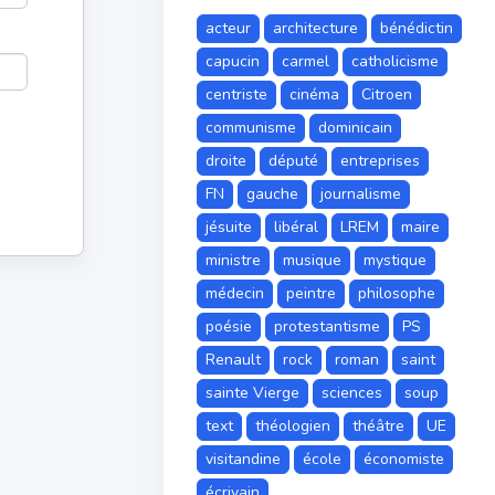
acteur
architecture
bénédictin
capucin
carmel
catholicisme
centriste
cinéma
Citroen
communisme
dominicain
droite
député
entreprises
FN
gauche
journalisme
jésuite
libéral
LREM
maire
ministre
musique
mystique
médecin
peintre
philosophe
poésie
protestantisme
PS
Renault
rock
roman
saint
sainte Vierge
sciences
soup
text
théologien
théâtre
UE
visitandine
école
économiste
écrivain