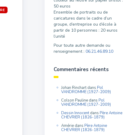
couleur au feutre sur papier bristol :
50 euros
RE
Ensemble de portraits ou de
caricatures dans le cadre d’un
groupe, d’entreprise ou d’école à
partir de 10 personnes : 20 euros
l’unité
Pour toute autre demande ou
renseignement :
06.21.46.89.10
Commentaires récents
Johan Rinchart
dans
Pol
VANDROMME (1927-2009)
Colson Pauline
dans
Pol
VANDROMME (1927-2009)
Dessin Innocent
dans
Père Antoine
CHEVRIER (1826-1879)
Amérie
dans
Père Antoine
CHEVRIER (1826-1879)