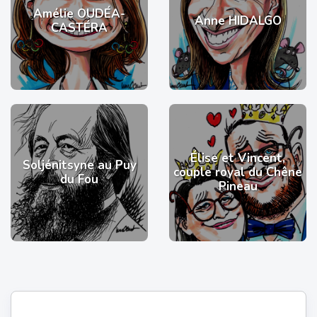
Amélie OUDÉA-
Anne HIDALGO
CASTÉRA
Élise et Vincent,
Soljénitsyne au Puy
couple royal du Chêne
du Fou
Pineau