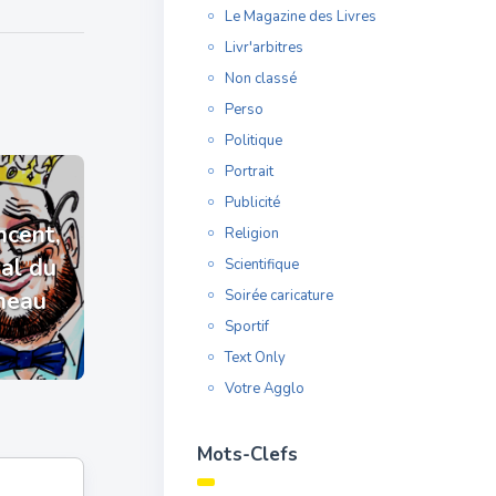
Le Magazine des Livres
Livr'arbitres
Non classé
Perso
Politique
Portrait
Publicité
ncent,
Religion
yal du
Scientifique
neau
Soirée caricature
Sportif
Text Only
Votre Agglo
Mots-Clefs