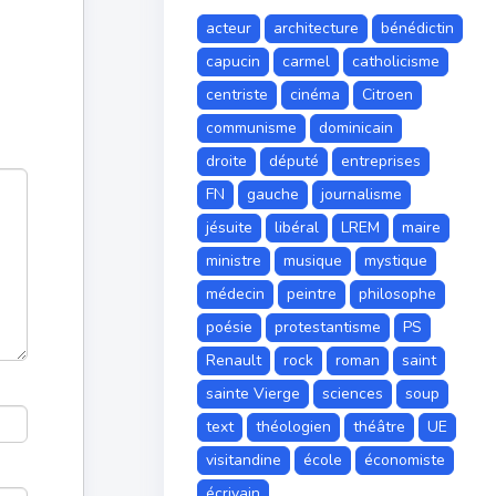
acteur
architecture
bénédictin
capucin
carmel
catholicisme
centriste
cinéma
Citroen
communisme
dominicain
droite
député
entreprises
FN
gauche
journalisme
jésuite
libéral
LREM
maire
ministre
musique
mystique
médecin
peintre
philosophe
poésie
protestantisme
PS
Renault
rock
roman
saint
sainte Vierge
sciences
soup
text
théologien
théâtre
UE
visitandine
école
économiste
écrivain