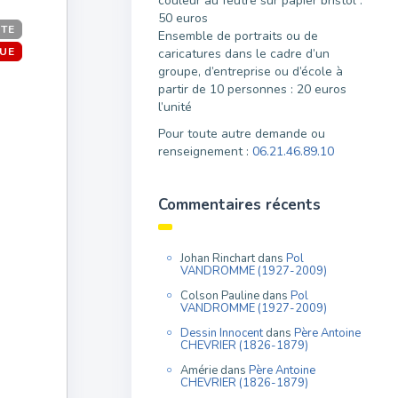
couleur au feutre sur papier bristol :
50 euros
ITE
Ensemble de portraits ou de
QUE
caricatures dans le cadre d’un
groupe, d’entreprise ou d’école à
partir de 10 personnes : 20 euros
l’unité
Pour toute autre demande ou
renseignement :
06.21.46.89.10
Commentaires récents
Johan Rinchart
dans
Pol
VANDROMME (1927-2009)
Colson Pauline
dans
Pol
VANDROMME (1927-2009)
Dessin Innocent
dans
Père Antoine
CHEVRIER (1826-1879)
Amérie
dans
Père Antoine
CHEVRIER (1826-1879)