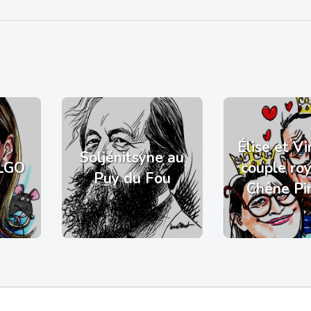
Élise et Vi
Soljénitsyne au
LGO
couple ro
Puy du Fou
Chêne Pi