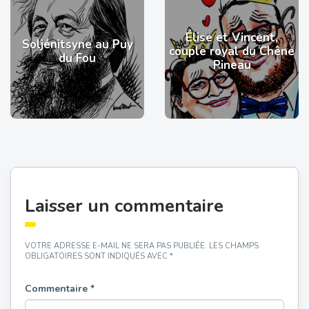
Élise et Vincent,
Soljénitsyne au Puy
couple royal du Chêne
du Fou
Pineau
Laisser un commentaire
VOTRE ADRESSE E-MAIL NE SERA PAS PUBLIÉE.
LES CHAMPS
OBLIGATOIRES SONT INDIQUÉS AVEC
*
Commentaire
*