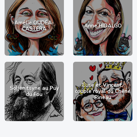
Amélie OUDÉA-
Anne HIDALGO
CASTÉRA
Élise et Vincent,
Soljénitsyne au Puy
couple royal du Chêne
du Fou
Pineau