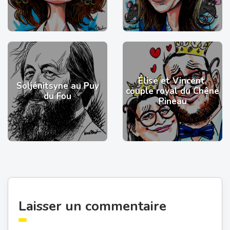
Élise et Vincent,
Soljénitsyne au Puy
couple royal du Chêne
du Fou
Pineau
Laisser un commentaire