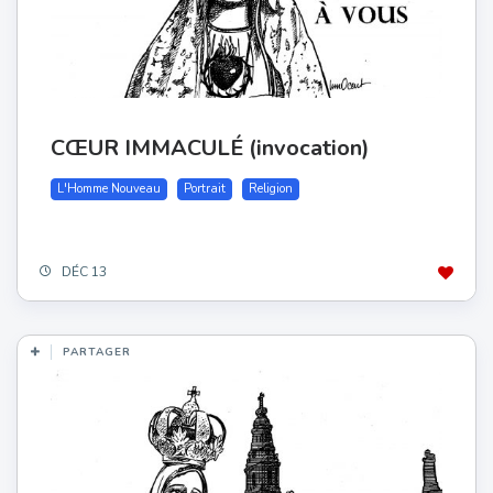
CŒUR IMMACULÉ (invocation)
L'Homme Nouveau
Portrait
Religion
DÉC 13
PARTAGER