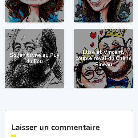
Élise et Vincent,
Soljénitsyne au Puy
couple royal du Chêne
du Fou
Pineau
Laisser un commentaire