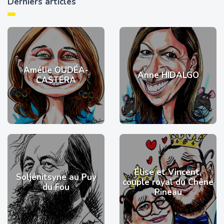
Derniers articles
Amélie OUDÉA-
Anne HIDALGO
CASTÉRA
Élise et Vincent,
Soljénitsyne au Puy
couple royal du Chêne
du Fou
Pineau