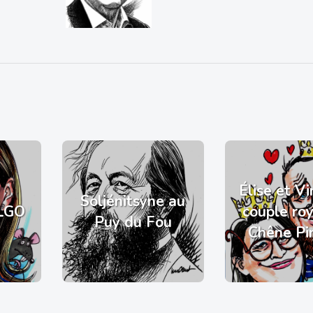
Élise et Vi
Soljénitsyne au
LGO
couple ro
Puy du Fou
Chêne Pi