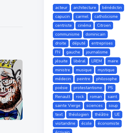
acteur
architecture
bénédictin
capucin
carmel
catholicisme
centriste
cinéma
Citroen
communisme
dominicain
droite
député
entreprises
FN
gauche
journalisme
jésuite
libéral
LREM
maire
ministre
musique
mystique
médecin
peintre
philosophe
ncent,
poésie
protestantisme
PS
yal du
Renault
rock
roman
saint
neau
sainte Vierge
sciences
soup
text
théologien
théâtre
UE
visitandine
école
économiste
écrivain