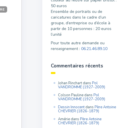
couleur au feutre sur papier bristol :
50 euros
IRE
Ensemble de portraits ou de
caricatures dans le cadre d’un
groupe, d’entreprise ou d’école à
partir de 10 personnes : 20 euros
l’unité
Pour toute autre demande ou
renseignement :
06.21.46.89.10
Commentaires récents
Johan Rinchart
dans
Pol
VANDROMME (1927-2009)
Colson Pauline
dans
Pol
VANDROMME (1927-2009)
Dessin Innocent
dans
Père Antoine
CHEVRIER (1826-1879)
Amérie
dans
Père Antoine
CHEVRIER (1826-1879)