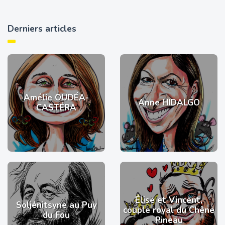
Derniers articles
Amélie OUDÉA-
Anne HIDALGO
CASTÉRA
Élise et Vincent,
Soljénitsyne au Puy
couple royal du Chêne
du Fou
Pineau