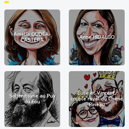
Amélie OUDÉA-
Anne HIDALGO
CASTÉRA
Élise et Vincent,
Soljénitsyne au Puy
couple royal du Chêne
du Fou
Pineau