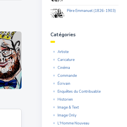
Père Emmanuel (1826-1903)
Catégories
ncent,
Artiste
yal du
Caricature
neau
Cinéma
Commande
Écrivain
Enquêtes du Contribuable
Historien
Image & Text
Image Only
L'Homme Nouveau