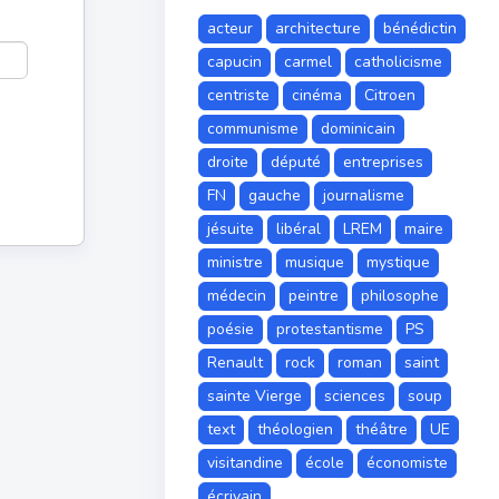
acteur
architecture
bénédictin
capucin
carmel
catholicisme
centriste
cinéma
Citroen
communisme
dominicain
droite
député
entreprises
FN
gauche
journalisme
jésuite
libéral
LREM
maire
ministre
musique
mystique
médecin
peintre
philosophe
poésie
protestantisme
PS
Renault
rock
roman
saint
sainte Vierge
sciences
soup
text
théologien
théâtre
UE
visitandine
école
économiste
écrivain