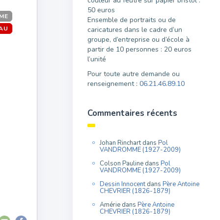
couleur au feutre sur papier bristol :
50 euros
SME
Ensemble de portraits ou de
AU
caricatures dans le cadre d’un
groupe, d’entreprise ou d’école à
partir de 10 personnes : 20 euros
l’unité
Pour toute autre demande ou
renseignement :
06.21.46.89.10
Commentaires récents
Johan Rinchart
dans
Pol
VANDROMME (1927-2009)
Colson Pauline
dans
Pol
VANDROMME (1927-2009)
Dessin Innocent
dans
Père Antoine
CHEVRIER (1826-1879)
Amérie
dans
Père Antoine
CHEVRIER (1826-1879)