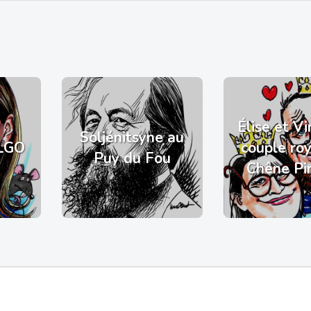
Élise et Vi
Soljénitsyne au
LGO
couple ro
Puy du Fou
Chêne Pi