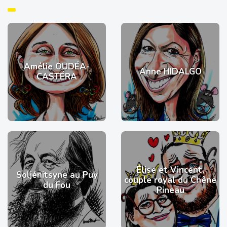
Amélie OUDÉA-
Anne HIDALGO
CASTÉRA
Élise et Vincent,
Soljénitsyne au Puy
couple royal du Chêne
du Fou
Pineau