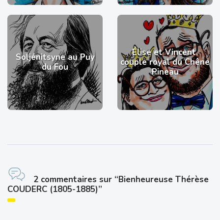
Élise et Vincent,
Soljénitsyne au Puy
couple royal du Chêne
du Fou
Pineau
2 commentaires sur “Bienheureuse Thérèse
COUDERC (1805-1885)”