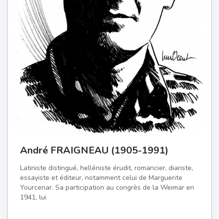
André FRAIGNEAU (1905-1991)
Latiniste distingué, helléniste érudit, romancier, diariste,
essayiste et éditeur, notamment celui de Marguerite
Yourcenar. Sa participation au congrès de la Weimar en
1941, lui