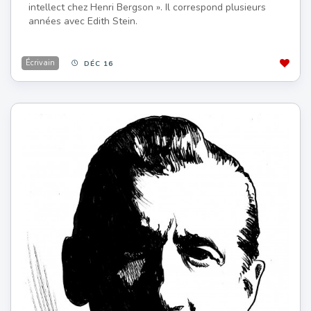
intellect chez Henri Bergson ». Il correspond plusieurs
années avec Edith Stein.
Écrivain
DÉC 16